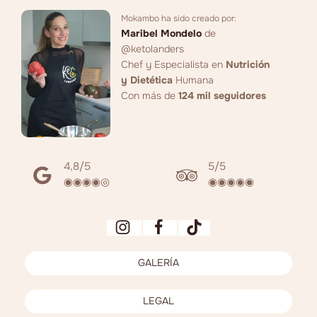
Mokambo ha sido creado por:
Maribel Mondelo
de
@ketolanders
Chef y Especialista en
Nutrición
y Dietética
Humana
Con más de
124 mil seguidores
4,8/5
5/5
◉◉◉◉◎
◉◉◉◉◉
GALERÍA
LEGAL